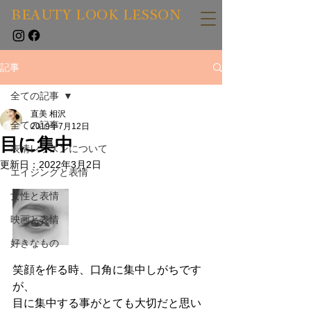
BEAUTY LOOK LESSON
記事
全ての記事
直美 相沢
全ての記事
2019年7月12日
目に集中
表情レッスンについて
更新日：
2022年3月2日
エイジングと表情
女性と表情
映画と表情
好きなもの
笑顔を作る時、口角に集中しがちです
が、
目に集中する事がとても大切だと思い