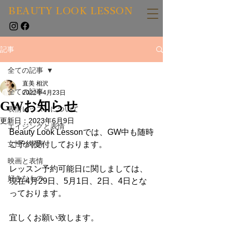
BEAUTY LOOK LESSON
記事
全ての記事
直美 相沢
全ての記事
2022年4月23日
GWお知らせ
表情レッスンについて
更新日：
2023年6月9日
エイジングと表情
Beauty Look Lessonでは、GW中も随時
女性と表情
ご予約受付しております。
映画と表情
レッスン予約可能日に関しましては、
好きなもの
現在4月29日、5月1日、2日、4日とな
っております。
宜しくお願い致します。