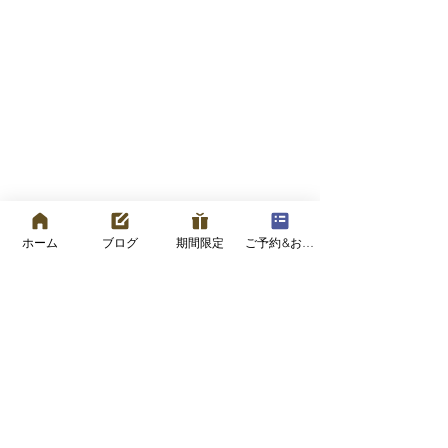
ホーム
ブログ
期間限定
ご予約&お問い合わせフォーム
コメント
コメントを追加…
表情を整えることは、老
写真うつりが気
い方をゆるやかにするこ
へ
と