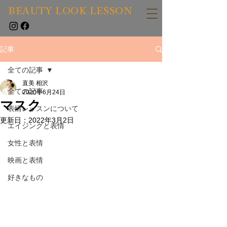
BEAUTY LOOK LESSON
記事
全ての記事
直美 相沢
全ての記事
2020年6月24日
マスク
表情レッスンについて
更新日：
2022年3月2日
エイジングと表情
女性と表情
映画と表情
好きなもの