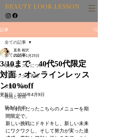
BEAUTY LOOK LESSON
記事
全ての記事
直美 相沢
全ての記事
2025年1月25日
3/10まで 40代50代限定
表情レッスンについて
対面・オンラインレッス
エイジングと表情
ン10%off
女性と表情
更新日：
2025年4月9日
映画と表情
好きなもの
昨年好評だったこちらのメニューを期
間限定で。
新しい挑戦にドキドキし、新しい未来
にワクワクし、そして努力が実った達