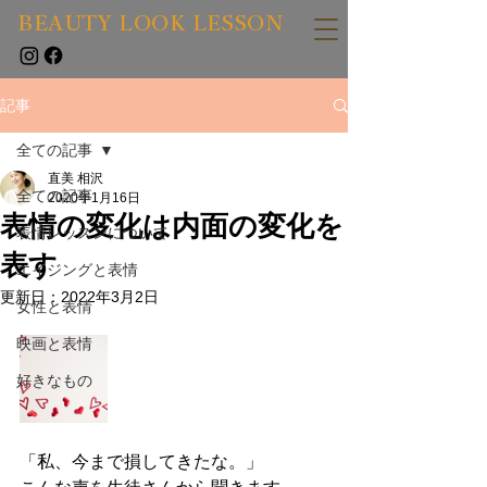
BEAUTY LOOK LESSON
記事
全ての記事
直美 相沢
全ての記事
2020年1月16日
表情の変化は内面の変化を
表情レッスンについて
表す
エイジングと表情
更新日：
2022年3月2日
女性と表情
映画と表情
好きなもの
「私、今まで損してきたな。」