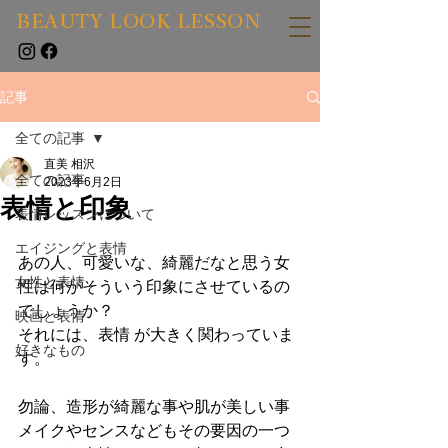
BEAUTY LOOK LESSON
記事
全ての記事
直美 相沢
全ての記事
2023年6月2日
表情と印象
表情レッスンについて
エイジングと表情
あの人、可愛いな、綺麗だなと思う女
女性と表情
性は何がそういう印象にさせているの
でしょうか？
映画と表情
それには、表情 が大きく関わっていま
好きなもの
す。
勿論、造形が綺麗な事や肌が美しい事
メイクやセンスなどもその要因の一つ