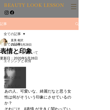
BEAUTY LOOK LESSON
記事
全ての記事
直美 相沢
全ての記事
2019年3月28日
表情と印象
表情レッスンについて
更新日：
2020年5月28日
エイジングと表情
女性と表情
映画と表情
好きなもの
あの人、可愛いな、綺麗だなと思う女
性は何がそういう印象にさせているの
か？
それには、#表情 が大きく関わってい