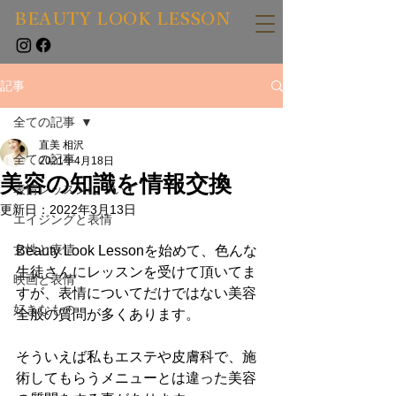
BEAUTY LOOK LESSON
記事
全ての記事
直美 相沢
全ての記事
2021年4月18日
美容の知識を情報交換
表情レッスンについて
更新日：
2022年3月13日
エイジングと表情
女性と表情
Beauty Look Lessonを始めて、色んな
生徒さんにレッスンを受けて頂いてま
映画と表情
すが、表情についてだけではない美容
好きなもの
全般の質問が多くあります。
そういえば私もエステや皮膚科で、施
術してもらうメニューとは違った美容