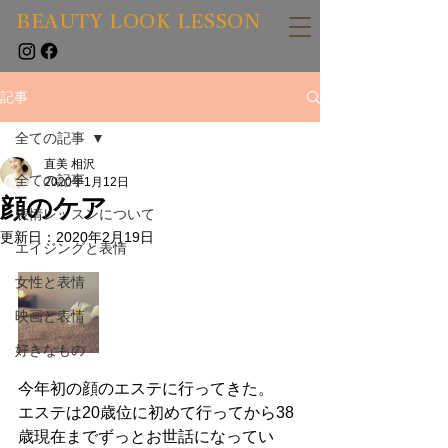
BEAUTY LOOK LESSON
記事
全ての記事
直美 相沢
全ての記事
2020年1月12日
顔のケア
表情レッスンについて
更新日：
2020年2月19日
エイジングと表情
女性と表情
映画と表情
好きなもの
今年初の顔のエステに行ってきた。
エステは20歳位に初めて行ってから38
歳現在までずっとお世話になってい