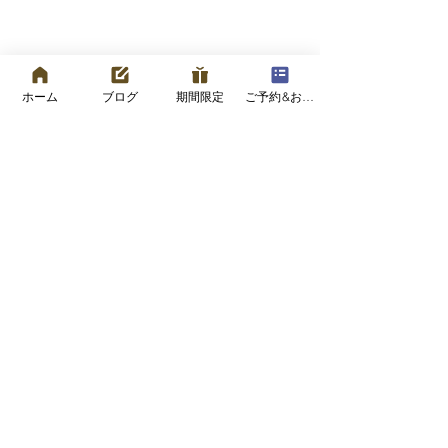
ホーム
ブログ
期間限定
ご予約&お問い合わせフォーム
コメント
コメントを追加…
表情を整えることは、老
写真うつりが気
い方をゆるやかにするこ
へ
と
プライバシーポリシー