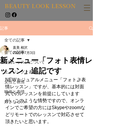
BEAUTY LOOK LESSON
記事
全ての記事
直美 相沢
全ての記事
2020年7月3日
新メニュー「フォト表情レ
表情レッスンについて
ッスン」追記です
エイジングと表情
NEWカジュアルメニュー「フォト🤳表
女性と表情
情レッスン」ですが、基本的には対面
映画と表情
式でのレッスンを前提にしています
が、このような情勢ですので、オンラ
好きなもの
インでご希望の方にはSkypeやzoomな
どリモートでのレッスンで対応させて
頂きたいと思います。