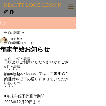
BEAUTY LOOK LESSON
記事
全ての記事
直美 相沢
全ての記事
2023年11月19日
年末年始お知らせ
表情レッスンについて
エイジングと表情
日頃よりご利用いただきありがとござ
女性と表情
います。
Beauty Look Lessonでは、年末年始予
映画と表情
約受付を以下の通りとさせていただき
好きなもの
ます。
■年末年始予約受付期間
2023年12月29日まで