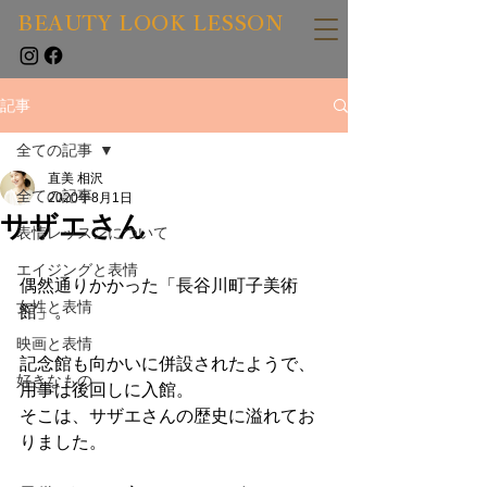
BEAUTY LOOK LESSON
記事
全ての記事
直美 相沢
全ての記事
2020年8月1日
サザエさん
表情レッスンについて
エイジングと表情
偶然通りかかった「長谷川町子美術
女性と表情
館」。
映画と表情
記念館も向かいに併設されたようで、
好きなもの
用事は後回しに入館。
そこは、サザエさんの歴史に溢れてお
りました。