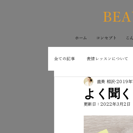
BEA
ホーム
コンセプト
こ
全ての記事
表情レッスンについて
直美 相沢
2019年
よく聞く
更新日：
2022年3月2日