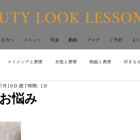
UTY LOOK LESSO
んな方へ
メニュー
料金
動画
ブログ
ご予約
よ
エイジングと表情
女性と表情
映画と表情
好きな
7月19日
読了時間: 1分
お悩み