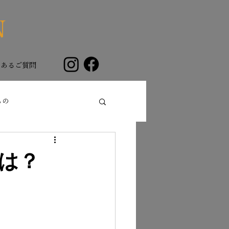
N
くあるご質問
もの
は？