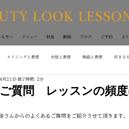
UTY LOOK LESSO
んな方へ
メニュー
料金
動画
ブログ
ご予約
よ
エイジングと表情
女性と表情
映画と表情
好きな
4月21日
読了時間: 2分
ご質問 レッスンの頻度
日
徒さんからのよくあるご質問をご紹介させて頂きます。