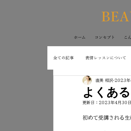
BEA
ホーム
コンセプト
こ
全ての記事
表情レッスンについて
直美 相沢
2023年
よくある
更新日：
2023年4月30
初めて受講される生