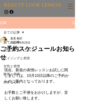
BEAUTY LOOK LESSON
記事
全ての記事
直美 相沢
全ての記事
2023年9月25日
ご予約スケジュールお知ら
表情レッスンについて
せ
エイジングと表情
女性と表情
現在、新規の表情レッスンお試しに関
映画と表情
しましては、10月10日以降のご予約か
らのご案内となっております。
好きなもの
お手数とご不便をおかけしますが、宜
しくお願い致します。