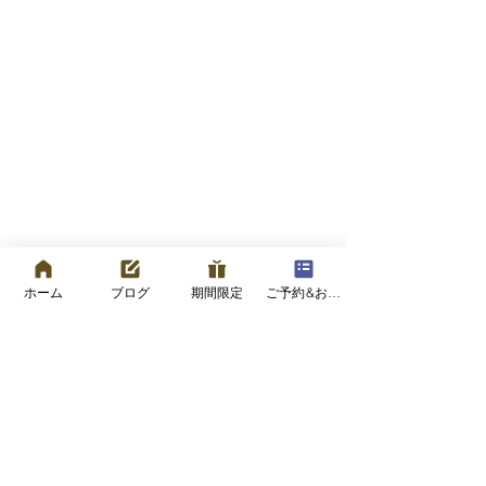
ホーム
ブログ
期間限定
ご予約&お問い合わせフォーム
コメント
コメントを追加…
表情を整えることは、老
写真うつりが気
い方をゆるやかにするこ
へ